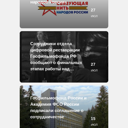
народов России»
27
ИЮЛ
Сотрудники отдела
цифровой реставрации
Госфильмофонда РФ
сообщают о финальных
27
этапах работы над
ИЮЛ
реставрацией кинофильма
«По закону»
Госфильмофонд России и
Академия ФСО России
подписали соглашение о
сотрудничестве
15
ИЮЛ